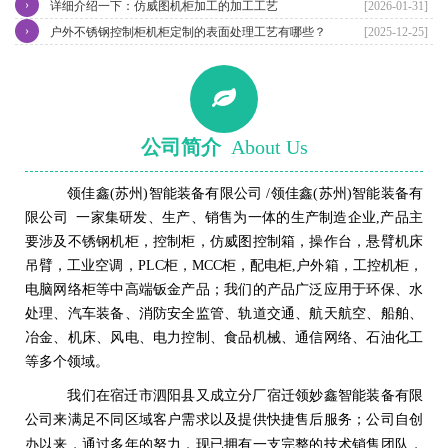
›
详细介绍一下：仿威图机柜加工的加工工艺
[2026-01-31]
›
户外不锈钢控制柜机柜定制的表面处理工艺有哪些？
[2025-12-25]
公司简介
About Us
领佳鑫(苏州)智能装备有限公司 /领佳鑫(苏州)智能装备有
限公司 一家集研发、生产、销售为一体的生产制造企业,产品主
要涉及不锈钢机柜，控制柜，仿威图控制箱，操作台，悬臂机床
吊臂，工业空调，PLC柜，MCC柜，配电柜,户外箱，工控机柜，
电脑网络柜等中高端钣金产品；我们的产品广泛应用于环保、水
处理、汽车装备、消防安全监管、轨道交通、航天航空、船舶、
冶金、机床、风电、电力控制、食品机械、通信网络、石油化工
等多个领域。
我们在
宿迁市泗阳
县
又成立分厂
宿迁领妙鑫智能装备有限
公司来满足不同区域客户需求以及提供快捷售后服务；
公司自创
完整的技术销售团队
办以来，通过多年的努力，现已拥有一支
，