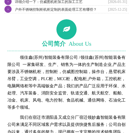
›
详细介绍一下：仿威图机柜加工的加工工艺
[2026-01-31]
›
户外不锈钢控制柜机柜定制的表面处理工艺有哪些？
[2025-12-25]
公司简介
About Us
领佳鑫(苏州)智能装备有限公司 /领佳鑫(苏州)智能装备有
限公司 一家集研发、生产、销售为一体的生产制造企业,产品主
要涉及不锈钢机柜，控制柜，仿威图控制箱，操作台，悬臂机床
吊臂，工业空调，PLC柜，MCC柜，配电柜,户外箱，工控机柜，
电脑网络柜等中高端钣金产品；我们的产品广泛应用于环保、水
处理、汽车装备、消防安全监管、轨道交通、航天航空、船舶、
冶金、机床、风电、电力控制、食品机械、通信网络、石油化工
等多个领域。
我们在
宿迁市泗阳
县
又成立分厂
宿迁领妙鑫智能装备有限
公司来满足不同区域客户需求以及提供快捷售后服务；
公司自创
完整的技术销售团队
办以来，通过多年的努力，现已拥有一支
，