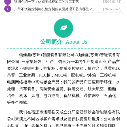
›
详细介绍一下：仿威图机柜加工的加工工艺
[2026-01-31]
›
户外不锈钢控制柜机柜定制的表面处理工艺有哪些？
[2025-12-25]
公司简介
About Us
领佳鑫(苏州)智能装备有限公司 /领佳鑫(苏州)智能装备有
限公司 一家集研发、生产、销售为一体的生产制造企业,产品主
要涉及不锈钢机柜，控制柜，仿威图控制箱，操作台，悬臂机床
吊臂，工业空调，PLC柜，MCC柜，配电柜,户外箱，工控机柜，
电脑网络柜等中高端钣金产品；我们的产品广泛应用于环保、水
处理、汽车装备、消防安全监管、轨道交通、航天航空、船舶、
冶金、机床、风电、电力控制、食品机械、通信网络、石油化工
等多个领域。
我们在
宿迁市泗阳
县
又成立分厂
宿迁领妙鑫智能装备有限
公司来满足不同区域客户需求以及提供快捷售后服务；
公司自创
完整的技术销售团队
办以来，通过多年的努力，现已拥有一支
，