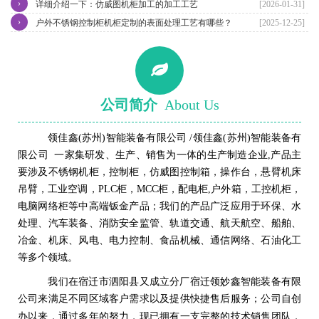
›
详细介绍一下：仿威图机柜加工的加工工艺
[2026-01-31]
›
户外不锈钢控制柜机柜定制的表面处理工艺有哪些？
[2025-12-25]
公司简介
About Us
领佳鑫(苏州)智能装备有限公司 /领佳鑫(苏州)智能装备有
限公司 一家集研发、生产、销售为一体的生产制造企业,产品主
要涉及不锈钢机柜，控制柜，仿威图控制箱，操作台，悬臂机床
吊臂，工业空调，PLC柜，MCC柜，配电柜,户外箱，工控机柜，
电脑网络柜等中高端钣金产品；我们的产品广泛应用于环保、水
处理、汽车装备、消防安全监管、轨道交通、航天航空、船舶、
冶金、机床、风电、电力控制、食品机械、通信网络、石油化工
等多个领域。
我们在
宿迁市泗阳
县
又成立分厂
宿迁领妙鑫智能装备有限
公司来满足不同区域客户需求以及提供快捷售后服务；
公司自创
完整的技术销售团队
办以来，通过多年的努力，现已拥有一支
，