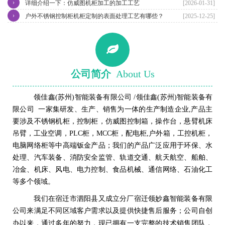
›
详细介绍一下：仿威图机柜加工的加工工艺
[2026-01-31]
›
户外不锈钢控制柜机柜定制的表面处理工艺有哪些？
[2025-12-25]
公司简介
About Us
领佳鑫(苏州)智能装备有限公司 /领佳鑫(苏州)智能装备有
限公司 一家集研发、生产、销售为一体的生产制造企业,产品主
要涉及不锈钢机柜，控制柜，仿威图控制箱，操作台，悬臂机床
吊臂，工业空调，PLC柜，MCC柜，配电柜,户外箱，工控机柜，
电脑网络柜等中高端钣金产品；我们的产品广泛应用于环保、水
处理、汽车装备、消防安全监管、轨道交通、航天航空、船舶、
冶金、机床、风电、电力控制、食品机械、通信网络、石油化工
等多个领域。
我们在
宿迁市泗阳
县
又成立分厂
宿迁领妙鑫智能装备有限
公司来满足不同区域客户需求以及提供快捷售后服务；
公司自创
完整的技术销售团队
办以来，通过多年的努力，现已拥有一支
，